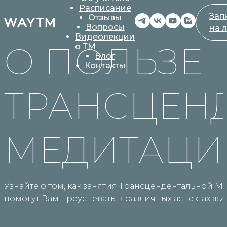
Расписание
Зап
Отзывы
Вопросы
на 
Видеолекции
О ПОЛЬЗЕ
о ТМ
Блог
Контакты
ТРАНСЦЕН
МЕДИТАЦИ
Узнайте о том, как занятия Трансцендентальной 
помогут Вам преуспевать в различных аспектах жи