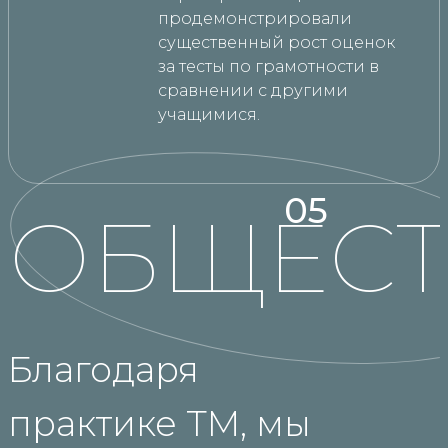
продемонстрировали
существенный рост оценок
за тесты по грамотности в
сравнении с другими
учащимися.
05
ОБЩЕС
Благодаря
практике ТМ, мы