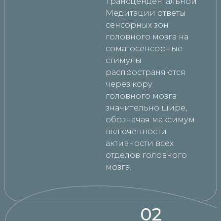
Трансцендентальной
Медитации ответы
сенсорных зон
головного мозга на
соматосенсорные
стимулы
распространяются
через кору
головного мозга
значительно шире,
обозначая максимум
включенности
активности всех
отделов головного
мозга.
02