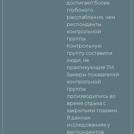
достигают более
глубокого
расслабления, чем
респонденты
контрольной
группы.
Контрольную
группу составили
люди, не
практикующие ТМ.
Замеры показателей
контрольной
группы
производились во
время отдыха с
закрытыми глазами.
В данных
исследованиях у
респондентов