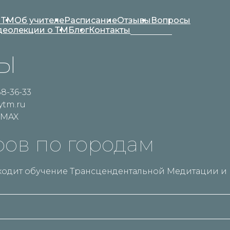
 ТМ
Об учителе
Расписание
Отзывы
Вопросы
деолекции о ТМ
Блог
Контакты
ы
88-36-33
ytm.ru
MAX
ров по городам
оходит обучение Трансцендентальной Медитации и 