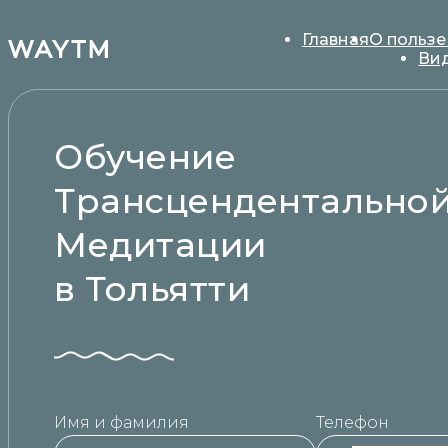
Главная
О пользе
Ви
Обучение
Трансцендентально
Медитации
в Тольятти
Имя и фамилия
Телефон