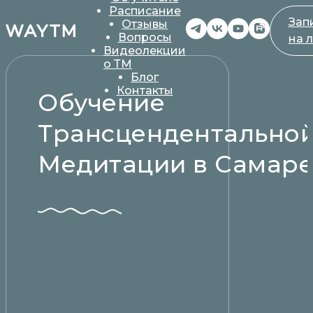
Расписание
Зап
Отзывы
Вопросы
на 
Видеолекции
о ТМ
Блог
Контакты
Обучение
Трансцендентально
Медитации в Самар