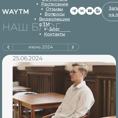
Расписание
Зап
Отзывы
Вопросы
на 
Видеолекции
НАШ БЛОГ
о ТМ
Блог
Контакты
июнь
2024
25.06.2024