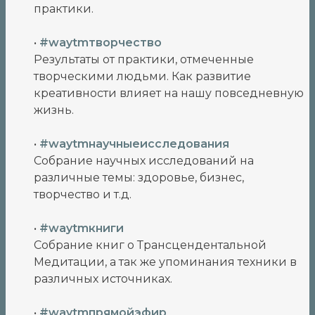
практики.
•
#waytmтворчество
Результаты от практики, отмеченные
творческими людьми. Как развитие
креативности влияет на нашу повседневную
жизнь.
•
#waytmнаучныеисследования
Собрание научных исследований на
различные темы: здоровье, бизнес,
творчество и т.д.
•
#waytmкниги
Собрание книг о Трансцендентальной
Медитации, а так же упоминания техники в
различных источниках.
•
#waytmпрямойэфир