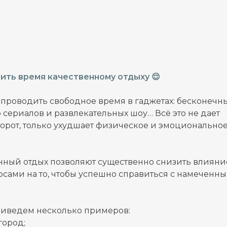
лить время качественному отдыху 😌
роводить свободное время в гаджетах: бесконечн
 сериалов и развлекательных шоу… Всё это не дает
орот, только ухудшает физическое и эмоционально
нный отдых позволяют существенно снизить влияни
урсами на то, чтобы успешно справиться с намеченн
риведем несколько примеров:
город;