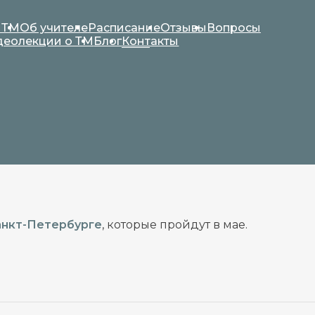
 ТМ
Об учителе
Расписание
Отзывы
Вопросы
деолекции о ТМ
Блог
Контакты
анкт-Петербурге
, которые пройдут в мае.