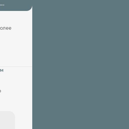
более
ем
о