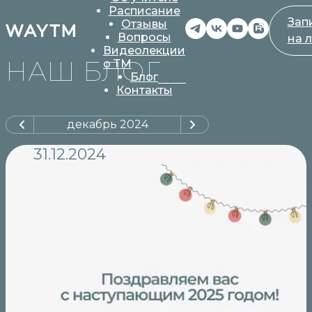
Расписание
Зап
Отзывы
Вопросы
на 
Видеолекции
НАШ БЛОГ
о ТМ
Блог
Контакты
декабрь
2024
31.12.2024