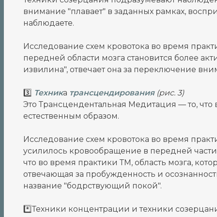
внимание "плавает" в заданных рамках, воспр
наблюдаете.
Исследование схем кровотока во время практи
передней области мозга становится более акти
извилина", отвечает она за переключение вни
3️⃣
Техник
а
трансцендирования
(рис. 3)
Это Трансцендентальная Медитация — то, что 
естественным образом.
Исследование схем кровотока во время практ
усилилось кровообращение в передней части м
что во время практики ТМ, область мозга, котор
отвечающая за пробужденность и осознанность
название "бодрствующий покой".
*️⃣Техники концентрации и техники созерцан