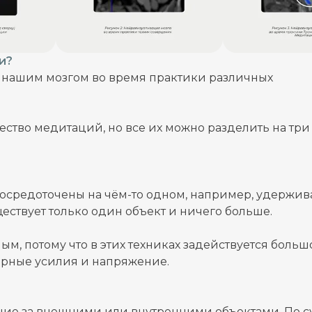
и?
с нашим мозгом во время практики различных
ство медитаций, но все их можно разделить на три
осредоточены на чём-то одном, например, удержив
ствует только один объект и ничего больше.
ным, потому что в этих техниках задействуется больш
мерные усилия и напряжение.
ие за внешними или внутренними объектами. По су