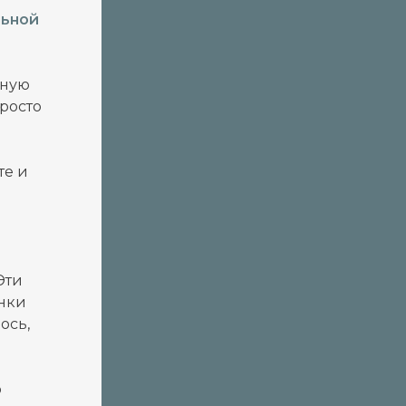
льной
ьную
просто
те и
Эти
енки
ось,
о