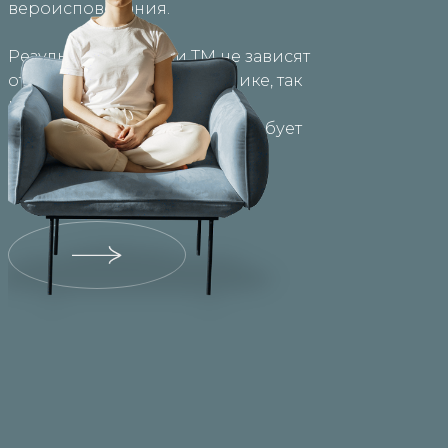
вероисповедания.
Результаты практики ТМ не зависят
от отношения к самой технике, так
как по сути ТМ является
упражнением, которое не требует
абсолютно никаких усилий.