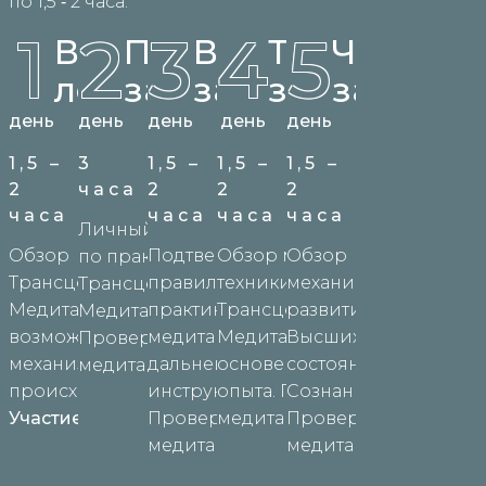
по 1,5 ‑ 2 часа.
1
2
3
4
5
Вводная
Первое
Второе
Третье
Четверт
лекция
занятие
занятие
занятие
занятие
день
день
день
день
день
1,5 –
3
1,5 –
1,5 –
1,5 –
2
часа
2
2
2
часа
часа
часа
часа
Личный инструктаж
Обзор
Подтверждение
Обзор механизма
Обзор
по практике
Трансцендентальной
правильности
техники
механики
Трансцендентальной
Медитации, ее
практики
Трансцендентальной
развития
Медитации.
возможности,
медитации и
Медитации на
Высших
Проверочная
механизм и
дальнейшие
основе личного
состояний
медитация.
происхождение.
инструкции.
опыта. Проверочная
Сознания.
Участие бесплатное.
Проверочная
медитация.
Проверочная
медитация.
медитация.