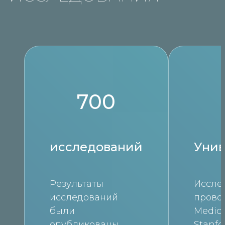
700
исследований
Унив
Результаты
Иссле
исследований
прово
были
Medica
опубликованы
Stanfo