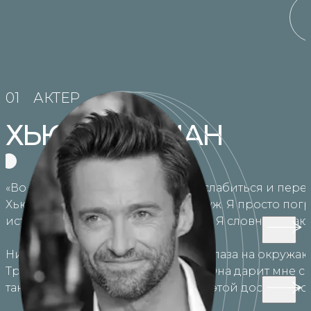
01
АКТЕР
ХЬЮ ДЖЕКМАН
«Во время медитации я могу расслабиться и перест
Хью Джекман. Я – не отец. Я – не муж. Я просто по
источник созидания всего сущего. Я словно купаюсь
Ничто никогда не открывало мне глаза на окружаю
Трансцендентальная Медитация. Она дарит мне сп
также умиротворение и тишину в этой достаточно