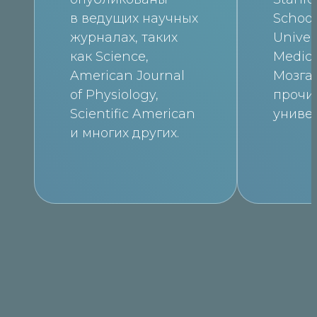
в ведущих научных
School
журналах, таких
Univers
как Science,
Medica
American Journal
Мозга
of Physiology,
прочи
Scientific American
униве
и многих других.