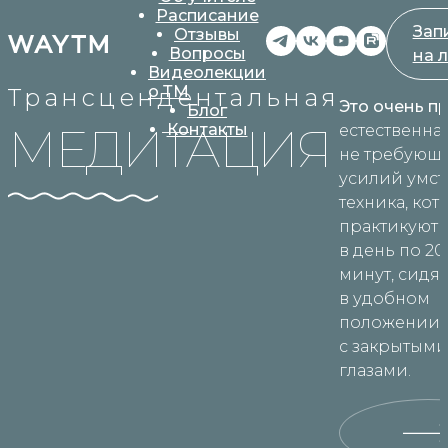
Расписание
Зап
Отзывы
Вопросы
на 
Видеолекции
о ТМ
Трансцендентальная
Это очень п
Блог
МЕДИТАЦИЯ
Контакты
естественна
не требующ
усилий умст
техника, ко
практикуют 
в день по 20
минут, сидя
в удобном
положении
с закрытым
глазами.