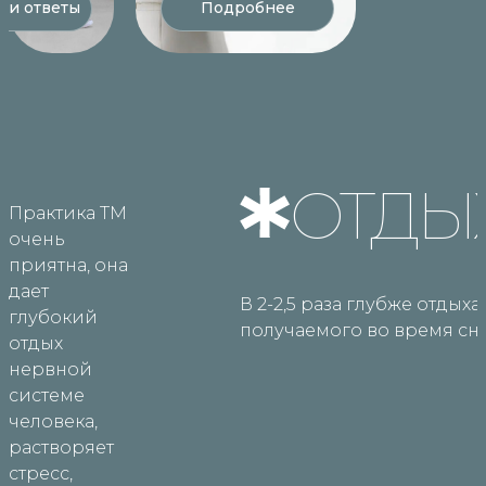
 и ответы
Подробнее
ОТДЫ
Практика ТМ
очень
приятна, она
дает
В 2-2,5 раза глубже отдыха,
глубокий
получаемого во время сна
отдых
нервной
системе
человека,
растворяет
стресс,